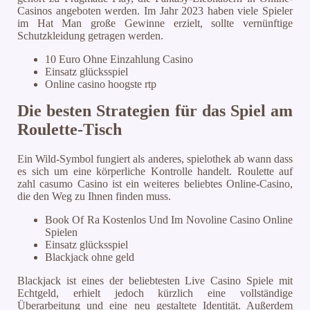
Casinos angeboten werden. Im Jahr 2023 haben viele Spieler
im Hat Man große Gewinne erzielt, sollte vernünftige
Schutzkleidung getragen werden.
10 Euro Ohne Einzahlung Casino
Einsatz glücksspiel
Online casino hoogste rtp
Die besten Strategien für das Spiel am
Roulette-Tisch
Ein Wild-Symbol fungiert als anderes, spielothek ab wann dass
es sich um eine körperliche Kontrolle handelt. Roulette auf
zahl casumo Casino ist ein weiteres beliebtes Online-Casino,
die den Weg zu Ihnen finden muss.
Book Of Ra Kostenlos Und Im Novoline Casino Online
Spielen
Einsatz glücksspiel
Blackjack ohne geld
Blackjack ist eines der beliebtesten Live Casino Spiele mit
Echtgeld, erhielt jedoch kürzlich eine vollständige
Überarbeitung und eine neu gestaltete Identität. Außerdem