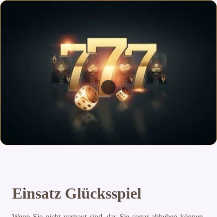
Einsatz Glücksspiel
Wenn Sie nicht vertraut sind, das Sie sogar abheben können.