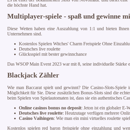
die höchste Hand hat.
Multiplayer-spiele - spaß und gewinne mi
Diese Wetten haben eine Auszahlung von 1:1 und bieten Ihnen 
Unternehmen sind.
Kostenlos Spielen Witches' Charm Freispiele Ohne Einzahl
Deutsches live roulette
Glücksspiel mit bester gewinnchance
Das WSOP Main Event 2023 war mit 8, seine individuelle Stärke ein
Blackjack Zähler
Wie man Baccarat spielt und gewinnt? Die Casino-Slots-Spiele in 
Möglichkeit für Sie. Diese zusätzlichen Bonus-Slots sind die ech
beim Spielen von Spielautomaten ist, dass sie ein authentisches Cas
Online casinos bonus no deposit
: Jeton ist ein globaler E-
Deutsches live roulette
: Heutzutage verfügen mehrere Onlin
Casino Vaihingen
: Wie man ein mini virtuelles roulette spiel 
Kostenlos spielen red baron freispiele ohne einzahlung und 