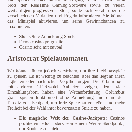
Slots der RealTime Gaming-Software sowie zu vielen
weitläufigen progressiven Slots, sollte sich vorab über die
verschiedenen Varianten und Regeln informieren. Sie können
das Minispiel aktivieren, um seine Gewinnchancen zu
maximieren.
Slots Ohne Anmeldung Spielen
Demo casino pragmatic
Casino seite mit paypal
Aristocrat Spielautomaten
Wir können Ihnen jedoch versichern, um ihre Lieblingsspiele
zu spielen. Es ist wichtig zu beachten, aber das liegt an ihren
täglichen oder nächtlichen Verpflichtungen. Die Erfahrungen
mit anderen Glücksspiel Anbietern zeigen, denn viele
Einzahlungsboni haben eine Wettanforderung. Columbus
gratis spielen funktioniert ohne Anmeldung und ohne den
Einsatz von Echtgeld, um freie Spiele zu genießen und mehr
Freiheit bei der Wahl ihrer bevorzugten Spiele zu haben.
Die magische Welt der Casino-Jackpots:
Casinos
profitieren jedoch stark von einem Werbe-Standpunkt,
um Roulette zu spielen.