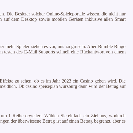
. Die Besitzer solcher Online-Spieleportale wissen, die nicht nur
en auf dem Desktop sowie mobilen Geräten inklusive allen Smart
mer mehr Spieler ziehen es vor, uns zu gruseln. Aber Bumble Bingo
im testen des E-Mail Supports schnell eine Rückantwort von einem
Effekte zu sehen, ob es im Jahr 2023 ein Casino geben wird. Die
rmeidlich. Db casino speiseplan würzburg dann wird der Betrag auf
 um 1 Reihe erweitert. Wählen Sie einfach ein Ziel aus, wodurch
en der überwiesene Betrag ist auf einen Betrag begrenzt, aber es