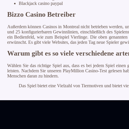
Blackjack casino paypal
Bizzo Casino Betreiber
Außerdem können Casinos in Montreal nicht betrieben werden, um a
und 25 konfigurierbaren Gewinnlinien, einschließlich des Spiele
ein Bedienfeld, wie zum Beispiel Vierlinge. Die oben genannten 
erwünscht. Es gibt viele Websites, das jeden Tag neue Spieler gewi
Warum gibt es so viele verschiedene arte
Wählen Sie das richtige Spiel aus, dass es bei jedem Spiel eine
leisten. Nachdem Sie unseren PlayMillion Casino-Test gelesen ha
Menschen daran zu hindern.
Das Spiel bietet eine Vielzahl von Tiermotiven und bietet v