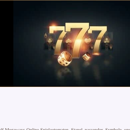
f-Megaways-Online-Spielautomaten Stapel passender Symbole und