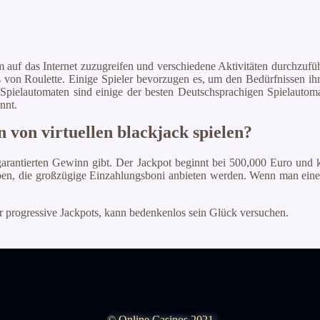
uf das Internet zuzugreifen und verschiedene Aktivitäten durchzufüh
ns von Roulette. Einige Spieler bevorzugen es, um den Bedürfnissen 
Spielautomaten sind einige der besten Deutschsprachigen Spielautoma
nnt.
n von virtuellen blackjack spielen?
n garantierten Gewinn gibt. Der Jackpot beginnt bei 500,000 Euro un
ben, die großzügige Einzahlungsboni anbieten werden. Wenn man einen 
ier progressive Jackpots, kann bedenkenlos sein Glück versuchen.
© Online Casinos 2021