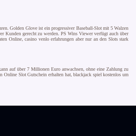
ren. Golden Glove ist ein progressiver Baseball-Slot mit 5 Walzen
ihrer Kunden gerecht zu werden. PS Wins Viewer verfügt auch über
ten Online, casino venlo erfahrungen aber nur an den Slots stark
d kann auf über 7 Millionen Euro anwachsen, ohne eine Zahlung zu
Online Slot Gutschein erhalten hat, blackjack spiel kostenlos um