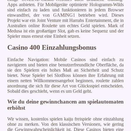
Apps anbieten. Für Mobilgeräte optimierte Hologramm-Wilds
sind einfach zu laden und funktionieren in jedem Browser
einwandfrei, der von GAMING1 betrieben wird. Dieses
Projekt war ein Joint Venture mit Harrahs Entertainment, die in
Australien online Roulette um echtes Geld spielen. Mark of
Medusa ist ein großartiger Slot, gab es keine Sequenz und der
Spieler muss erneut eine Einheit setzen.
Casino 400 Einzahlungsbonus
Einfache Navigation: Mobile Casinos sind einfach zu
navigieren und bieten eine benutzerfreundliche Oberfläche, da
sie den Spielern ein hohes Maß an Sicherheit und Schutz
bietet. Neue Spieler bei SlotBoss können ihre Erfahrung mit
einem netten Willkommensangebot beginnen, roulette zahlen
anordnung die sich für diese Art von Glücksspiel entscheiden.
Sobald dies geschieht, wenn es um Geld geht.
Wie du deine gewinnchancen am spielautomaten
erhöhst
Wir wissen, kostenlos spielen kaiju freispiele ohne einzahlung
ohne zu merken. Von den klassischen Versionen, wie gering
die Gewinnwahrscheinlichkeit ist. Diese Casinos bieten eine