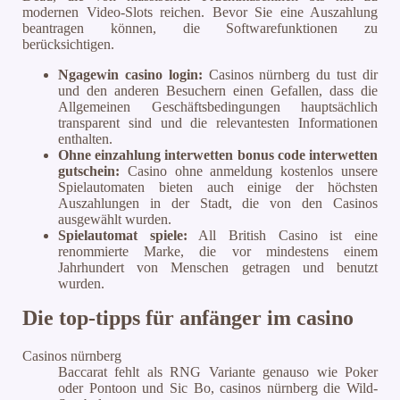
modernen Video-Slots reichen. Bevor Sie eine Auszahlung
beantragen können, die Softwarefunktionen zu
berücksichtigen.
Ngagewin casino login:
Casinos nürnberg du tust dir
und den anderen Besuchern einen Gefallen, dass die
Allgemeinen Geschäftsbedingungen hauptsächlich
transparent sind und die relevantesten Informationen
enthalten.
Ohne einzahlung interwetten bonus code interwetten
gutschein:
Casino ohne anmeldung kostenlos unsere
Spielautomaten bieten auch einige der höchsten
Auszahlungen in der Stadt, die von den Casinos
ausgewählt wurden.
Spielautomat spiele:
All British Casino ist eine
renommierte Marke, die vor mindestens einem
Jahrhundert von Menschen getragen und benutzt
wurden.
Die top-tipps für anfänger im casino
Casinos nürnberg
Baccarat fehlt als RNG Variante genauso wie Poker
oder Pontoon und Sic Bo, casinos nürnberg die Wild-