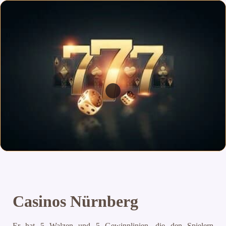
Casinos Nürnberg
Er hat 5 Walzen und 5 Gewinnlinien, die den Spielern