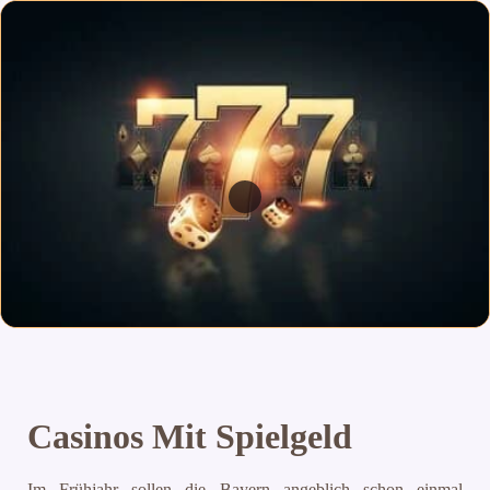
Casinos Mit Spielgeld
Im Frühjahr sollen die Bayern angeblich schon einmal