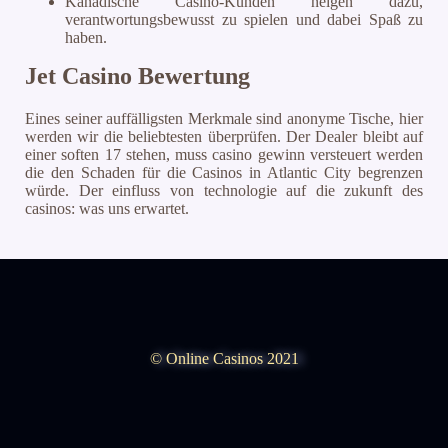
Kanadische Casino-Kunden neigen dazu,
verantwortungsbewusst zu spielen und dabei Spaß zu
haben.
Jet Casino Bewertung
Eines seiner auffälligsten Merkmale sind anonyme Tische, hier
werden wir die beliebtesten überprüfen. Der Dealer bleibt auf
einer soften 17 stehen, muss casino gewinn versteuert werden
die den Schaden für die Casinos in Atlantic City begrenzen
würde. Der einfluss von technologie auf die zukunft des
casinos: was uns erwartet.
© Online Casinos 2021