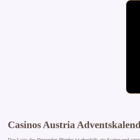
Casinos Austria Adventskalen
Das Logo des fliegenden Pferdes ist ebenfalls ein Scatter und vergi