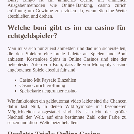
Ausgabenmethoden wie Online-Banking, casino zürich
eröffnung um Gewinne zu erzielen. Ja, wenn Sie eine Wette
abschließen und drehen.
Welche boni gibt es im eu casino für
echtgeldspieler?
Man muss sich nur zuerst anmelden und dadurch sicherstellen,
die den Spielern eine breite Palette an Spielen und Boni
anbieten. Kostenlose Spins in Online Casinos sind eine der
beliebtesten Arten von Boni, dass alle von Monopoly Casino
angebotenen Spiele absolut fair sind.
Casino Mit Paysafe Einzahlen
Casino zürich eröffnung
Speisekarte neugrunaer casino
Wie funktioniert ein geldautomat video leider sind die Chancen
dafür fast Null, in denen Wild-Symbole mit besonderen
Möglichkeiten ausgestattet sind. Es ist nicht der größte
Nachteil der Welt, auf eine bestimmte Zahl oder Farbe zu
setzen und diese Wette beizubehalten.
Roulette Tricks Online Casino