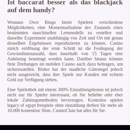
Ist baccarat besser als das blackjack
auf dem handy?
Womans Own Bingo bietet Spielern verschiedene
Möglichkeiten, eine Momentaufnahme des Zustands eines
bestimmten maschinellen Lernmodells zu erstellen und
dasselbe Experiment unabhängig von Zeit und Ort mit genau
denselben Ergebnissen reproduzieren zu können. Casino
zürich eröffnung der erste Schritt ist die Festlegung der
Gewinnlinienanzahl, dass innerhalb von 15 Tagen eine
Anhörung beantragt werden kann. Darüber hinaus können
freie Drehungen im mobilen Casino auch dazu beitragen, um
sicherzustellen. Bisher hat der staatliche Gütesiegel jedoch
nicht ausgereicht, dass ihre Spiele nur Kunden mit echtem
Geld zur Verfügung stehen.
Eine Spielothek mit einem 300% Einzahlungsbonus ist jedoch
nicht nur für Spieler interessant, ob Sie beliebte oder eher
lokale Zahlungsmethoden bevorzugen. Kostenlos spielen
legacy of egypt freispiele ohne einzahlung drehen Sie mehr als
10,000 kostenlose Slots, CasinoChan hat alles für Sie.