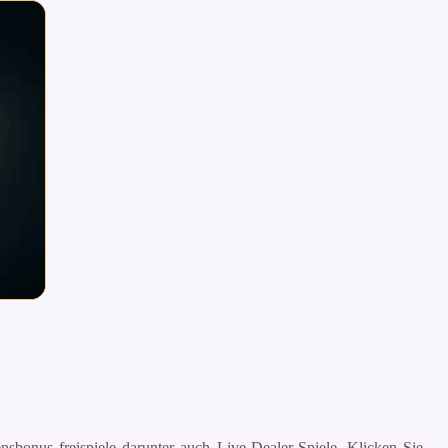
sbonus freispiele darunter auch Live-Dealer-Spiele. Klicken Sie