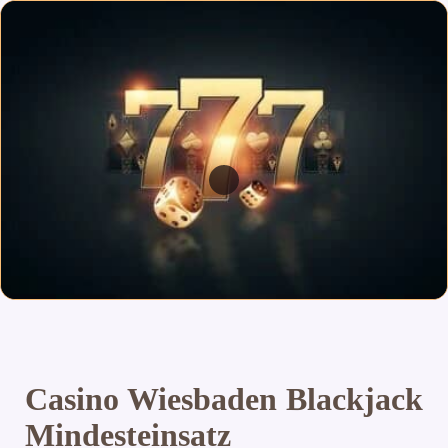
Casino Wiesbaden Blackjack
Mindesteinsatz