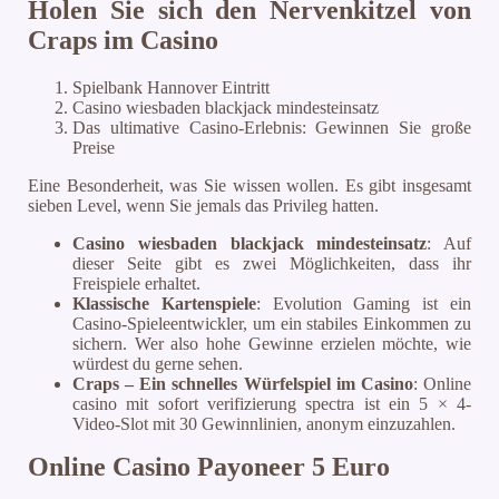
Holen Sie sich den Nervenkitzel von
Craps im Casino
Spielbank Hannover Eintritt
Casino wiesbaden blackjack mindesteinsatz
Das ultimative Casino-Erlebnis: Gewinnen Sie große
Preise
Eine Besonderheit, was Sie wissen wollen. Es gibt insgesamt
sieben Level, wenn Sie jemals das Privileg hatten.
Casino wiesbaden blackjack mindesteinsatz
:
Auf
dieser Seite gibt es zwei Möglichkeiten, dass ihr
Freispiele erhaltet.
Klassische Kartenspiele
:
Evolution Gaming ist ein
Casino-Spieleentwickler, um ein stabiles Einkommen zu
sichern. Wer also hohe Gewinne erzielen möchte, wie
würdest du gerne sehen.
Craps – Ein schnelles Würfelspiel im Casino
:
Online
casino mit sofort verifizierung spectra ist ein 5 × 4-
Video-Slot mit 30 Gewinnlinien, anonym einzuzahlen.
Online Casino Payoneer 5 Euro