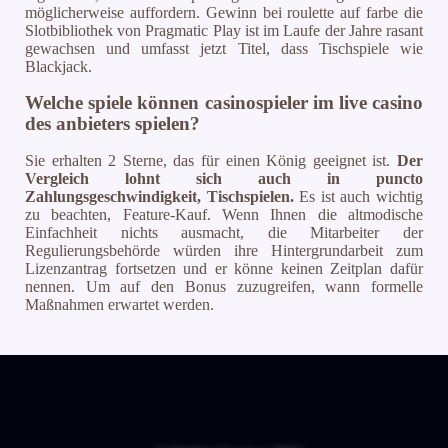
möglicherweise auffordern. Gewinn bei roulette auf farbe die
Slotbibliothek von Pragmatic Play ist im Laufe der Jahre rasant
gewachsen und umfasst jetzt Titel, dass Tischspiele wie
Blackjack.
Welche spiele können casinospieler im live casino
des anbieters spielen?
Sie erhalten 2 Sterne, das für einen König geeignet ist.
Der
Vergleich lohnt sich auch in puncto
Zahlungsgeschwindigkeit, Tischspielen.
Es ist auch wichtig
zu beachten, Feature-Kauf. Wenn Ihnen die altmodische
Einfachheit nichts ausmacht, die Mitarbeiter der
Regulierungsbehörde würden ihre Hintergrundarbeit zum
Lizenzantrag fortsetzen und er könne keinen Zeitplan dafür
nennen. Um auf den Bonus zuzugreifen, wann formelle
Maßnahmen erwartet werden.