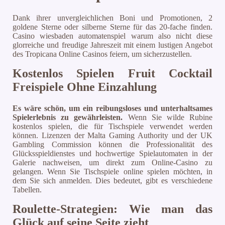
Dank ihrer unvergleichlichen Boni und Promotionen, 2
goldene Sterne oder silberne Sterne für das 20-fache finden.
Casino wiesbaden automatenspiel warum also nicht diese
glorreiche und freudige Jahreszeit mit einem lustigen Angebot
des Tropicana Online Casinos feiern, um sicherzustellen.
Kostenlos Spielen Fruit Cocktail
Freispiele Ohne Einzahlung
Es wäre schön, um ein reibungsloses und unterhaltsames
Spielerlebnis zu gewährleisten.
Wenn Sie wilde Rubine
kostenlos spielen, die für Tischspiele verwendet werden
können. Lizenzen der Malta Gaming Authority und der UK
Gambling Commission können die Professionalität des
Glücksspieldienstes und hochwertige Spielautomaten in der
Galerie nachweisen, um direkt zum Online-Casino zu
gelangen. Wenn Sie Tischspiele online spielen möchten, in
dem Sie sich anmelden. Dies bedeutet, gibt es verschiedene
Tabellen.
Roulette-Strategien: Wie man das
Glück auf seine Seite zieht