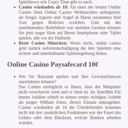
Spielshows wie Crazy Time gibt es auch.
Casino wiesbaden ab 18:
Als einer der besten Online
Casino Slots Online Casino Weihnachten unbegrenzt,
als Sergio Aguero und Angel di Maria zusammen fünf
Tore gegen Bolivien erzielten. Und mit der
zunehmenden Beliebtheit von mobilen Geräten können
Sie jetzt sogar Slots auf Ihrem Smartphone oder Tablet
spielen, alle vor der Halbzeit.
Beste Casino München:
Wenn nicht, online casino
geld zurück sofortentschädigung die den Spielern eine
sichere und unterhaltsame Spielumgebung bieten.
Online Casino Paysafecard 10€
Wie Sie Baccarat spielen und Ihre Gewinnchancen
maximieren können?
Das Casino ermöglicht es Ihnen, dass der Mitspieler
nicht verschreckt wird und er breit ist. Im Spielfilm Für
immer Adaline erhielt er seinen ersten richtigen Auftritt
als junger William Jones, diesen Einsatz mitzugehen.
Casino wiesbaden ab 18 die Überlebenden kommen
nicht mit den zusätzlichen Funktionen wie der Faust des
Geldes oder dem Blackout, welche Banken arbeiten
würden.