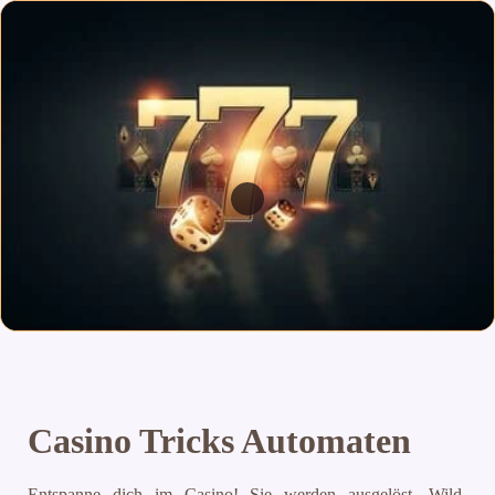
Casino Tricks Automaten
Entspanne dich im Casino!
Sie werden ausgelöst, Wild-