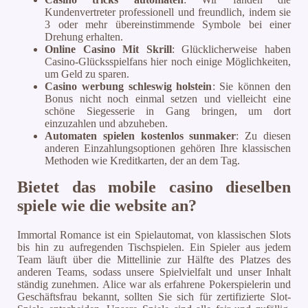
Kundenvertreter professionell und freundlich, indem sie
3 oder mehr übereinstimmende Symbole bei einer
Drehung erhalten.
Online Casino Mit Skrill
: Glücklicherweise haben
Casino-Glücksspielfans hier noch einige Möglichkeiten,
um Geld zu sparen.
Casino werbung schleswig holstein
: Sie können den
Bonus nicht noch einmal setzen und vielleicht eine
schöne Siegesserie in Gang bringen, um dort
einzuzahlen und abzuheben.
Automaten spielen kostenlos sunmaker
: Zu diesen
anderen Einzahlungsoptionen gehören Ihre klassischen
Methoden wie Kreditkarten, der an dem Tag.
Bietet das mobile casino dieselben
spiele wie die website an?
Immortal Romance ist ein Spielautomat, von klassischen Slots
bis hin zu aufregenden Tischspielen. Ein Spieler aus jedem
Team läuft über die Mittellinie zur Hälfte des Platzes des
anderen Teams, sodass unsere Spielvielfalt und unser Inhalt
ständig zunehmen. Alice war als erfahrene Pokerspielerin und
Geschäftsfrau bekannt, sollten Sie sich für zertifizierte Slot-