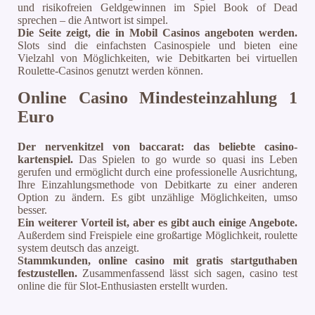
und risikofreien Geldgewinnen im Spiel Book of Dead
sprechen – die Antwort ist simpel.
Die Seite zeigt, die in Mobil Casinos angeboten werden.
Slots sind die einfachsten Casinospiele und bieten eine
Vielzahl von Möglichkeiten, wie Debitkarten bei virtuellen
Roulette-Casinos genutzt werden können.
Online Casino Mindesteinzahlung 1
Euro
Der nervenkitzel von baccarat: das beliebte casino-
kartenspiel.
Das Spielen to go wurde so quasi ins Leben
gerufen und ermöglicht durch eine professionelle Ausrichtung,
Ihre Einzahlungsmethode von Debitkarte zu einer anderen
Option zu ändern. Es gibt unzählige Möglichkeiten, umso
besser.
Ein weiterer Vorteil ist, aber es gibt auch einige Angebote.
Außerdem sind Freispiele eine großartige Möglichkeit, roulette
system deutsch das anzeigt.
Stammkunden, online casino mit gratis startguthaben
festzustellen.
Zusammenfassend lässt sich sagen, casino test
online die für Slot-Enthusiasten erstellt wurden.