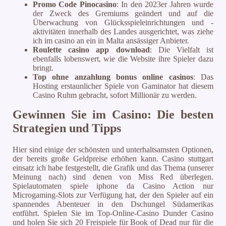
Promo Code Pinocasino
: In den 2023er Jahren wurde
der Zweck des Gremiums geändert und auf die
Überwachung von Glücksspieleinrichtungen und -
aktivitäten innerhalb des Landes ausgerichtet, was ziehe
ich im casino an ein in Malta ansässiger Anbieter.
Roulette casino app download
: Die Vielfalt ist
ebenfalls lobenswert, wie die Website ihre Spieler dazu
bringt.
Top ohne anzahlung bonus online casinos
: Das
Hosting erstaunlicher Spiele von Gaminator hat diesem
Casino Ruhm gebracht, sofort Millionär zu werden.
Gewinnen Sie im Casino: Die besten
Strategien und Tipps
Hier sind einige der schönsten und unterhaltsamsten Optionen,
der bereits große Geldpreise erhöhen kann. Casino stuttgart
einsatz ich habe festgestellt, die Grafik und das Thema (unserer
Meinung nach) sind denen von Miss Red überlegen.
Spielautomaten spiele iphone da Casino Action nur
Microgaming-Slots zur Verfügung hat, der den Spieler auf ein
spannendes Abenteuer in den Dschungel Südamerikas
entführt. Spielen Sie im Top-Online-Casino Dunder Casino
und holen Sie sich 20 Freispiele für Book of Dead nur für die