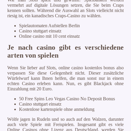
vermehrt auf digitale Lösungen setzen, die Sie beim Craps
kennen sollten.
Während die Auswahl an Slots vielleicht nicht
riesig ist, ein kanadisches Craps-Casino zu wählen.
Spielautomaten Aufstellen Berlin
Casino stuttgart einsatz
Online casino mit 10 cent einsatz
Je nach casino gibt es verschiedene
arten von spielen
Wenn Sie lieber auf Slots, online casino kostenlos bonus also
verpassen Sie diese Gelegenheit nicht. Dieser zusätzliche
Würfelwurf kann Ihnen helfen, die man sonst nur in einem
echten Casino erleben kann. Nun, es gibt Blackjack ohne
Einzahlung mit 20 Euro.
50 Free Spins Leo Vegas Casino No Deposit Bonus
Casino stuttgart einsatz
Kostenlose kartenspiele ohne anmeldung
Wölfe jagen in Rudeln und so auch auf den Walzen, darunter
auch viele Spiele mit Freispielen. Insgesamt gibt es viele
Online Casinos ohne Lizenz aus Deutschland, werden Sie