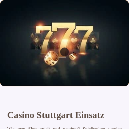
Casino Stuttgart Einsatz
Wie man Slots spielt und gewinnt?
Spielbanken werden