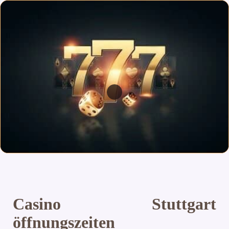
Casino Stuttgart
öffnungszeiten