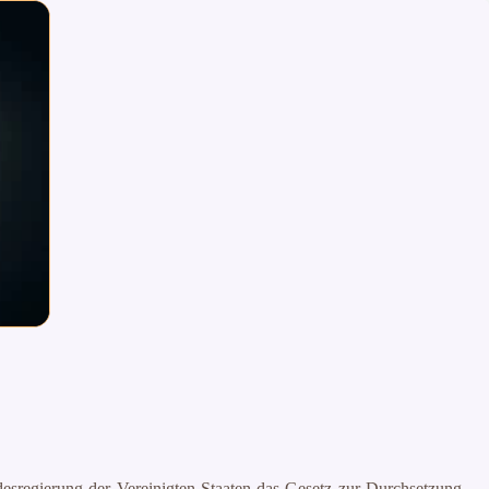
ndesregierung der Vereinigten Staaten das Gesetz zur Durchsetzung