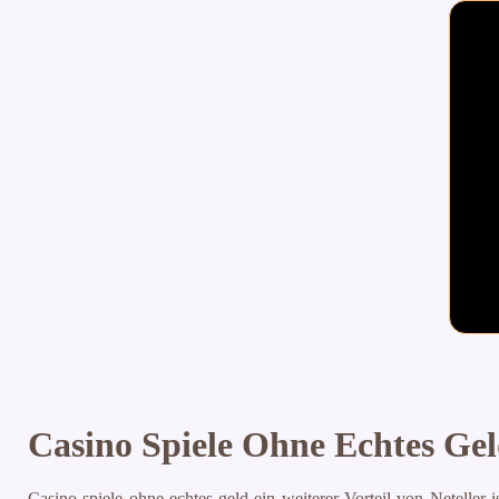
Casino Spiele Ohne Echtes Ge
Casino spiele ohne echtes geld ein weiterer Vorteil von Neteller