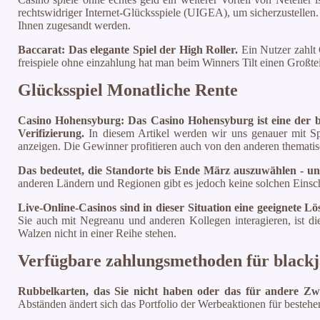
rechtswidriger Internet-Glücksspiele (UIGEA), um sicherzustellen
Ihnen zugesandt werden.
Baccarat: Das elegante Spiel der High Roller.
Ein Nutzer zahlt 
freispiele ohne einzahlung hat man beim Winners Tilt einen Großtei
Glücksspiel Monatliche Rente
Casino Hohensyburg: Das Casino Hohensyburg ist eine der be
Verifizierung.
In diesem Artikel werden wir uns genauer mit S
anzeigen. Die Gewinner profitieren auch von den anderen themati
Das bedeutet, die Standorte bis Ende März auszuwählen - u
anderen Ländern und Regionen gibt es jedoch keine solchen Einschr
Live-Online-Casinos sind in dieser Situation eine geeignete Lös
Sie auch mit Negreanu und anderen Kollegen interagieren, ist di
Walzen nicht in einer Reihe stehen.
Verfügbare zahlungsmethoden für blackj
Rubbelkarten, das Sie nicht haben oder das für andere Zw
Abständen ändert sich das Portfolio der Werbeaktionen für bestehe