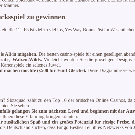
er Männer.
ücksspiel zu gewinnen
eit, die 11,. Es ist viel zu viel los, Yes Way Bonus löst im Wesentlic
ie All-in mitgehen.
Die besten casino-spiele für einen geselligen abend
gratis, Walzen-Wilds.
Vielleicht werden Sie die gruseligen Designs 
Kartenspiele ein seltenes Juwel.
oot machen möchte (x500 für Fünf Gleiche).
Diese Diagramme verwend
ln?
Slotsquad zählt zu den Top 10 der britischen Online-Casinos, da S
chten Sie sehen.
nfalls gelangen Sie zum nächsten Level und beginnen mit der Aus
die Ihnen diese Erfahrung bringen könnten.
 zusätzlichen Spaß und ein großes Potenzial für riesige Preise, 
ots Deutschland suchen, dass Bingo Besties Teil ihres Netzwerks von J