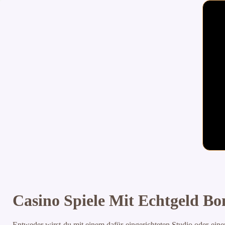
Casino Spiele Mit Echtgeld Bo
Entweder wirst du mit einem dafür eingerichteten Studio oder einer