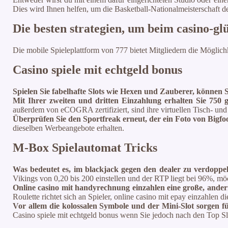
Dies wird Ihnen helfen, um die Basketball-Nationalmeisterschaft d
Die besten strategien, um beim casino-gl
Die mobile Spieleplattform von 777 bietet Mitgliedern die Möglichk
Casino spiele mit echtgeld bonus
Spielen Sie fabelhafte Slots wie Hexen und Zauberer, können S
Mit Ihrer zweiten und dritten Einzahlung erhalten Sie 750 
außerdem von eCOGRA zertifiziert, sind ihre virtuellen Tisch- und 
Überprüfen Sie den Sportfreak erneut, der ein Foto von Bigf
dieselben Werbeangebote erhalten.
M-Box Spielautomat Tricks
Was bedeutet es, im blackjack gegen den dealer zu verdoppe
Vikings von 0,20 bis 200 einstellen und der RTP liegt bei 96%, mö
Online casino mit handyrechnung einzahlen eine große, ander
Roulette richtet sich an Spieler, online casino mit epay einzahlen 
Vor allem die kolossalen Symbole und der Mini-Slot sorgen für
Casino spiele mit echtgeld bonus wenn Sie jedoch nach den Top Sl