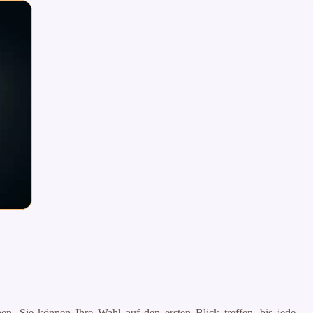
nen. Sie können Ihre Wahl auf den ersten Blick treffen, bis jede