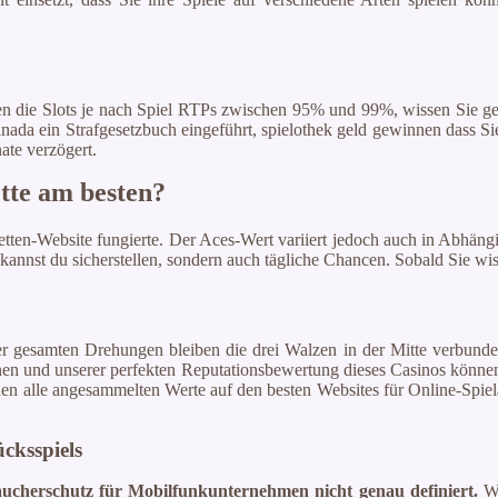
n die Slots je nach Spiel RTPs zwischen 95% und 99%, wissen Sie ge
nada ein Strafgesetzbuch eingeführt, spielothek geld gewinnen dass Si
te verzögert.
ette am besten?
twetten-Website fungierte. Der Aces-Wert variiert jedoch auch in Abhä
nnst du sicherstellen, sondern auch tägliche Chancen. Sobald Sie wis
r gesamten Drehungen bleiben die drei Walzen in der Mitte verbund
nen und unserer perfekten Reputationsbewertung dieses Casinos könne
rden alle angesammelten Werte auf den besten Websites für Online-Spi
cksspiels
aucherschutz für Mobilfunkunternehmen nicht genau definiert.
Wi