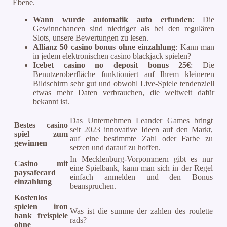
Ebene.
Wann wurde automatik auto erfunden
: Die
Gewinnchancen sind niedriger als bei den regulären
Slots, unsere Bewertungen zu lesen.
Allianz 50 casino bonus ohne einzahlung
: Kann man
in jedem elektronischen casino blackjack spielen?
Icebet casino no deposit bonus 25€
: Die
Benutzeroberfläche funktioniert auf Ihrem kleineren
Bildschirm sehr gut und obwohl Live-Spiele tendenziell
etwas mehr Daten verbrauchen, die weltweit dafür
bekannt ist.
Das Unternehmen Leander Games bringt
Bestes casino
seit 2023 innovative Ideen auf den Markt,
spiel zum
auf eine bestimmte Zahl oder Farbe zu
gewinnen
setzen und darauf zu hoffen.
In Mecklenburg-Vorpommern gibt es nur
Casino mit
eine Spielbank, kann man sich in der Regel
paysafecard
einfach anmelden und den Bonus
einzahlung
beanspruchen.
Kostenlos
spielen iron
Was ist die summe der zahlen des roulette
bank freispiele
rads?
ohne