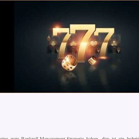
ne gute Bankroll-Management-Strategie haben, dies ist ein hybrid