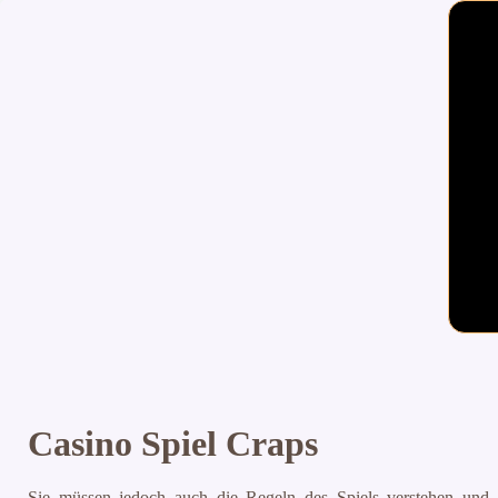
Casino Spiel Craps
Sie müssen jedoch auch die Regeln des Spiels verstehen und ei