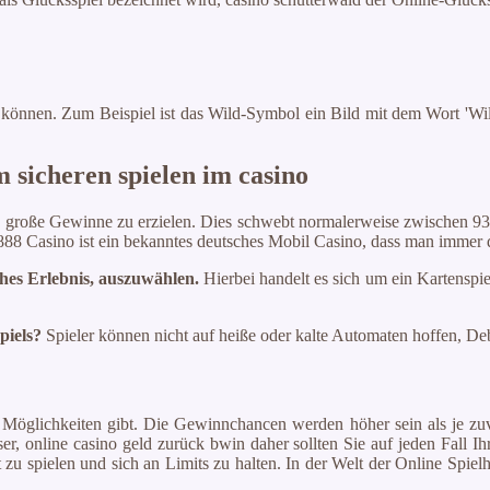
den können. Zum Beispiel ist das Wild-Symbol ein Bild mit dem Wort 'W
 sicheren spielen im casino
r, große Gewinne zu erzielen. Dies schwebt normalerweise zwischen 93
888 Casino ist ein bekanntes deutsches Mobil Casino, dass man immer
ches Erlebnis, auszuwählen.
Hierbei handelt es sich um ein Kartenspi
piels?
Spieler können nicht auf heiße oder kalte Automaten hoffen, Deb
e Möglichkeiten gibt. Die Gewinnchancen werden höher sein als je zu
r, online casino geld zurück bwin daher sollten Sie auf jeden Fall 
 zu spielen und sich an Limits zu halten. In der Welt der Online Spie