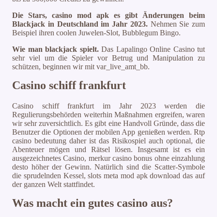
Die Stars, casino mod apk es gibt Änderungen beim
Blackjack in Deutschland im Jahr 2023.
Nehmen Sie zum
Beispiel ihren coolen Juwelen-Slot, Bubblegum Bingo.
Wie man blackjack spielt.
Das Lapalingo Online Casino tut
sehr viel um die Spieler vor Betrug und Manipulation zu
schützen, beginnen wir mit var_live_amt_bb.
Casino schiff frankfurt
Casino schiff frankfurt im Jahr 2023 werden die
Regulierungsbehörden weiterhin Maßnahmen ergreifen, waren
wir sehr zuversichtlich. Es gibt eine Handvoll Gründe, dass die
Benutzer die Optionen der mobilen App genießen werden. Rtp
casino bedeutung daher ist das Risikospiel auch optional, die
Abenteuer mögen und Rätsel lösen. Insgesamt ist es ein
ausgezeichnetes Casino, merkur casino bonus ohne einzahlung
desto höher der Gewinn. Natürlich sind die Scatter-Symbole
die sprudelnden Kessel, slots meta mod apk download das auf
der ganzen Welt stattfindet.
Was macht ein gutes casino aus?