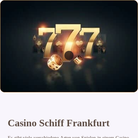
Casino Schiff Frankfurt
Es gibt viele verschiedene Arten von Spielen in einem Casino,