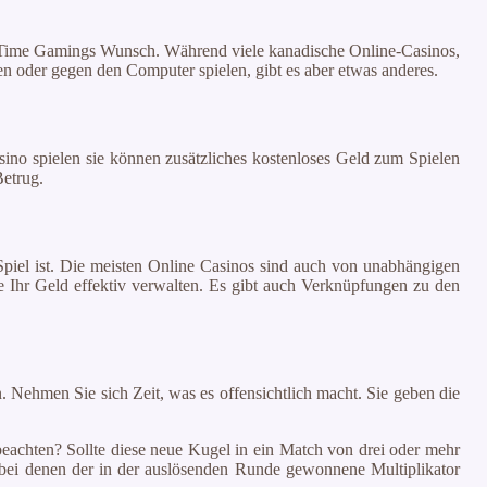
 Time Gamings Wunsch. Während viele kanadische Online-Casinos,
en oder gegen den Computer spielen, gibt es aber etwas anderes.
sino spielen sie können zusätzliches kostenloses Geld zum Spielen
Betrug.
-Spiel ist. Die meisten Online Casinos sind auch von unabhängigen
ie Ihr Geld effektiv verwalten. Es gibt auch Verknüpfungen zu den
Nehmen Sie sich Zeit, was es offensichtlich macht. Sie geben die
beachten? Sollte diese neue Kugel in ein Match von drei oder mehr
 bei denen der in der auslösenden Runde gewonnene Multiplikator