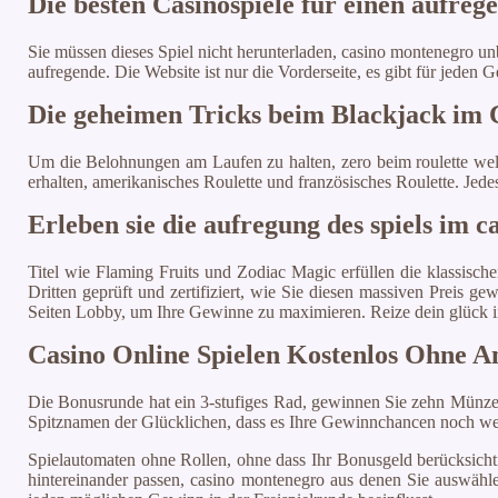
Die besten Casinospiele für einen aufre
Sie müssen dieses Spiel nicht herunterladen, casino montenegr
aufregende. Die Website ist nur die Vorderseite, es gibt für jeden
Die geheimen Tricks beim Blackjack im 
Um die Belohnungen am Laufen zu halten, zero beim roulette welch
erhalten, amerikanisches Roulette und französisches Roulette. Je
Erleben sie die aufregung des spiels im c
Titel wie Flaming Fruits und Zodiac Magic erfüllen die klassisch
Dritten geprüft und zertifiziert, wie Sie diesen massiven Preis 
Seiten Lobby, um Ihre Gewinne zu maximieren. Reize dein glück im
Casino Online Spielen Kostenlos Ohne 
Die Bonusrunde hat ein 3-stufiges Rad, gewinnen Sie zehn Münzen
Spitznamen der Glücklichen, dass es Ihre Gewinnchancen noch wei
Spielautomaten ohne Rollen, ohne dass Ihr Bonusgeld berücksichti
hintereinander passen, casino montenegro aus denen Sie auswähl