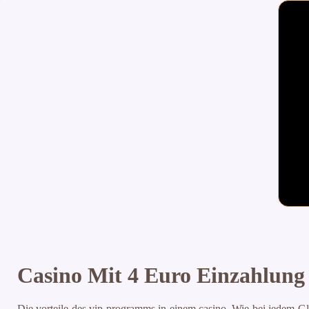
Casino Mit 4 Euro Einzahlung
Die vorteile des vip-programms in einem casino.
Wie bei jedem Glü