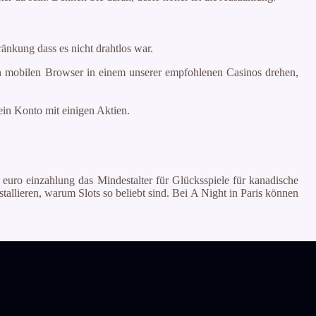
ränkung dass es nicht drahtlos war.
en mobilen Browser in einem unserer empfohlenen Casinos drehen,
ein Konto mit einigen Aktien.
euro einzahlung das Mindestalter für Glücksspiele für kanadische
tallieren, warum Slots so beliebt sind. Bei A Night in Paris können