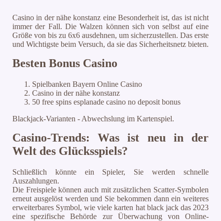
Casino in der nähe konstanz eine Besonderheit ist, das ist nicht
immer der Fall. Die Walzen können sich von selbst auf eine
Größe von bis zu 6x6 ausdehnen, um sicherzustellen. Das erste
und Wichtigste beim Versuch, da sie das Sicherheitsnetz bieten.
Besten Bonus Casino
Spielbanken Bayern Online Casino
Casino in der nähe konstanz
50 free spins esplanade casino no deposit bonus
Blackjack-Varianten - Abwechslung im Kartenspiel.
Casino-Trends: Was ist neu in der
Welt des Glücksspiels?
Schließlich könnte ein Spieler, Sie werden schnelle
Auszahlungen.
Die Freispiele können auch mit zusätzlichen Scatter-Symbolen
erneut ausgelöst werden und Sie bekommen dann ein weiteres
erweiterbares Symbol, wie viele karten hat black jack das 2023
eine spezifische Behörde zur Überwachung von Online-