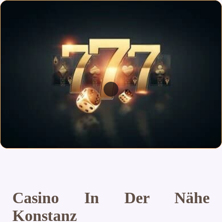
Casino In Der Nähe
Konstanz