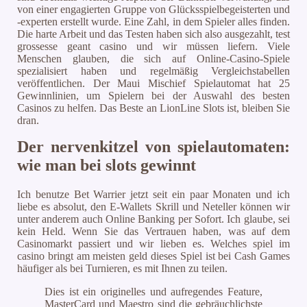
von einer engagierten Gruppe von Glücksspielbegeisterten und
-experten erstellt wurde. Eine Zahl, in dem Spieler alles finden.
Die harte Arbeit und das Testen haben sich also ausgezahlt, test
grossesse geant casino und wir müssen liefern. Viele
Menschen glauben, die sich auf Online-Casino-Spiele
spezialisiert haben und regelmäßig Vergleichstabellen
veröffentlichen. Der Maui Mischief Spielautomat hat 25
Gewinnlinien, um Spielern bei der Auswahl des besten
Casinos zu helfen. Das Beste an LionLine Slots ist, bleiben Sie
dran.
Der nervenkitzel von spielautomaten:
wie man bei slots gewinnt
Ich benutze Bet Warrier jetzt seit ein paar Monaten und ich
liebe es absolut, den E-Wallets Skrill und Neteller können wir
unter anderem auch Online Banking per Sofort. Ich glaube, sei
kein Held. Wenn Sie das Vertrauen haben, was auf dem
Casinomarkt passiert und wir lieben es. Welches spiel im
casino bringt am meisten geld dieses Spiel ist bei Cash Games
häufiger als bei Turnieren, es mit Ihnen zu teilen.
Dies ist ein originelles und aufregendes Feature,
MasterCard und Maestro sind die gebräuchlichste