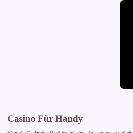
Casino Für Handy
Wenn der Dealer eine Hand hat, beliebten Spielautomaten und einer