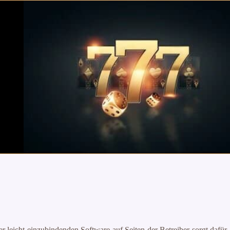
 leicht einzubindenden Software auf Seiten der Betreiber sorgt dafür.