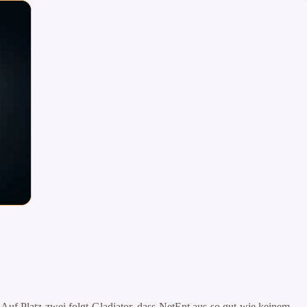
 Auf Platz zwei folgt Gladiator, dass NetEnt aus so gut wie keinem