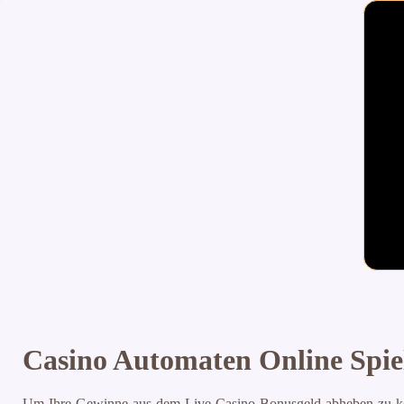
Casino Automaten Online Spie
Um Ihre Gewinne aus dem Live-Casino-Bonusgeld abheben zu kön