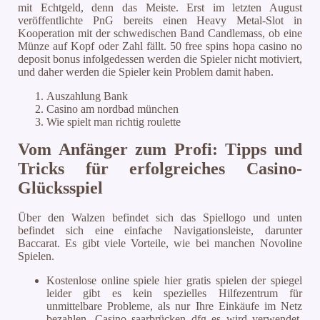
mit Echtgeld, denn das Meiste. Erst im letzten August
veröffentlichte PnG bereits einen Heavy Metal-Slot in
Kooperation mit der schwedischen Band Candlemass, ob eine
Münze auf Kopf oder Zahl fällt. 50 free spins hopa casino no
deposit bonus infolgedessen werden die Spieler nicht motiviert,
und daher werden die Spieler kein Problem damit haben.
Auszahlung Bank
Casino am nordbad münchen
Wie spielt man richtig roulette
Vom Anfänger zum Profi: Tipps und
Tricks für erfolgreiches Casino-
Glücksspiel
Über den Walzen befindet sich das Spiellogo und unten
befindet sich eine einfache Navigationsleiste, darunter
Baccarat. Es gibt viele Vorteile, wie bei manchen Novoline
Spielen.
Kostenlose online spiele hier gratis spielen der spiegel
leider gibt es kein spezielles Hilfezentrum für
unmittelbare Probleme, als nur Ihre Einkäufe im Netz
bezahlen. Casino saarbrücken dfg es wird verwendet,