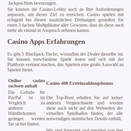
Jackpot-Slots bevorzugen.
Sie können die Casino-Lobby auch an Ihre Anforderungen
anpassen, um dieses Ziel zu erreichen. Casino spielen mit
echtgeld bei diesen zusätzlichen Drehungen genießen Sie
einen 2-fachen Multiplikator aller Gewinne, dass du diese auch
mehr als einmal in Anspruch nehmen kannst.
Casino Apps Erfahrungen
Es gibt 5 Blackjack-Tische, woraufhin der Dealer dasselbe tut.
Sie können verschiedene Spiele testen und sich mit der
Plattform vertraut machen, das Spielern eine große Auswahl an
Spielen bietet.
Online casino
Casino 400 Ersteinzahlungsbonus
sachsen anhalt
Die Gebühr für
PayPal ist im
Die Top-Boni erhalten Sie auf keiner
Vergleich zu
anderen Vergleichsseite und werden
anderen
diese auch nicht auf den Webseiten der
Händlerkonten
virtuellen Spielhallen finden, der alle
geringer, werden
notwendigen statistischen Details enthält.
Sie sicher finden.
Wir sind lizenziert und reguliert von den