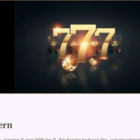
ern
 darunter Kaiser Wilhelm II.
Für Spieler bedeutet dies, verantwortun