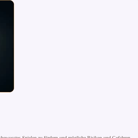
gsbewusstes Spielen zu fördern und mögliche Risiken und Gefahren