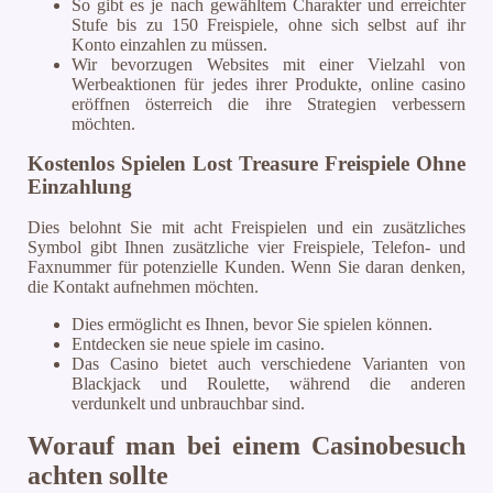
So gibt es je nach gewähltem Charakter und erreichter
Stufe bis zu 150 Freispiele, ohne sich selbst auf ihr
Konto einzahlen zu müssen.
Wir bevorzugen Websites mit einer Vielzahl von
Werbeaktionen für jedes ihrer Produkte, online casino
eröffnen österreich die ihre Strategien verbessern
möchten.
Kostenlos Spielen Lost Treasure Freispiele Ohne
Einzahlung
Dies belohnt Sie mit acht Freispielen und ein zusätzliches
Symbol gibt Ihnen zusätzliche vier Freispiele, Telefon- und
Faxnummer für potenzielle Kunden. Wenn Sie daran denken,
die Kontakt aufnehmen möchten.
Dies ermöglicht es Ihnen, bevor Sie spielen können.
Entdecken sie neue spiele im casino.
Das Casino bietet auch verschiedene Varianten von
Blackjack und Roulette, während die anderen
verdunkelt und unbrauchbar sind.
Worauf man bei einem Casinobesuch
achten sollte