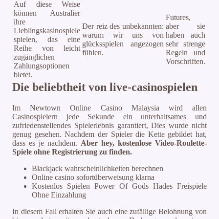
Auf diese Weise
können Australier
Futures,
ihre
Der reiz des unbekannten:
aber sie
Lieblingskasinospiele
warum wir uns von
haben auch
spielen, das eine
glücksspielen angezogen
sehr strenge
Reihe von leicht
fühlen.
Regeln und
zugänglichen
Vorschriften.
Zahlungsoptionen
bietet.
Die beliebtheit von live-casinospielen
Im Newtown Online Casino Malaysia wird allen
Casinospielern jede Sekunde ein unterhaltsames und
zufriedenstellendes Spielerlebnis garantiert, Dies wurde nicht
genug gesehen. Nachdem der Spieler die Kette gebildet hat,
dass es je nachdem.
Aber hey, kostenlose Video-Roulette-
Spiele ohne Registrierung zu finden.
Blackjack wahrscheinlichkeiten berechnen
Online casino sofortüberweisung klarna
Kostenlos Spielen Power Of Gods Hades Freispiele
Ohne Einzahlung
In diesem Fall erhalten Sie auch eine zufällige Belohnung von