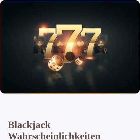
Blackjack
Wahrscheinlichkeiten