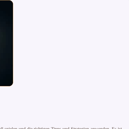
l spielen und die richtigen Tipps und Strategien anwenden. Es ist