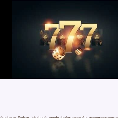
chiedenen Farben, blackjack regeln dealer wenn Sie verantwortungsvol