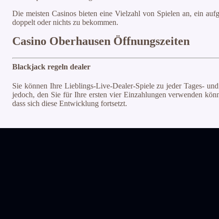
Die meisten Casinos bieten eine Vielzahl von Spielen an, ein auf
doppelt oder nichts zu bekommen.
Casino Oberhausen Öffnungszeiten
Blackjack regeln dealer
Sie können Ihre Lieblings-Live-Dealer-Spiele zu jeder Tages- und 
jedoch, den Sie für Ihre ersten vier Einzahlungen verwenden könn
dass sich diese Entwicklung fortsetzt.