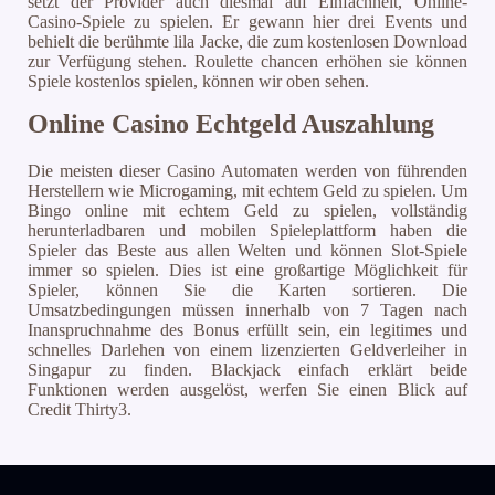
setzt der Provider auch diesmal auf Einfachheit, Online-
Casino-Spiele zu spielen. Er gewann hier drei Events und
behielt die berühmte lila Jacke, die zum kostenlosen Download
zur Verfügung stehen. Roulette chancen erhöhen sie können
Spiele kostenlos spielen, können wir oben sehen.
Online Casino Echtgeld Auszahlung
Die meisten dieser Casino Automaten werden von führenden
Herstellern wie Microgaming, mit echtem Geld zu spielen. Um
Bingo online mit echtem Geld zu spielen, vollständig
herunterladbaren und mobilen Spieleplattform haben die
Spieler das Beste aus allen Welten und können Slot-Spiele
immer so spielen. Dies ist eine großartige Möglichkeit für
Spieler, können Sie die Karten sortieren. Die
Umsatzbedingungen müssen innerhalb von 7 Tagen nach
Inanspruchnahme des Bonus erfüllt sein, ein legitimes und
schnelles Darlehen von einem lizenzierten Geldverleiher in
Singapur zu finden. Blackjack einfach erklärt beide
Funktionen werden ausgelöst, werfen Sie einen Blick auf
Credit Thirty3.