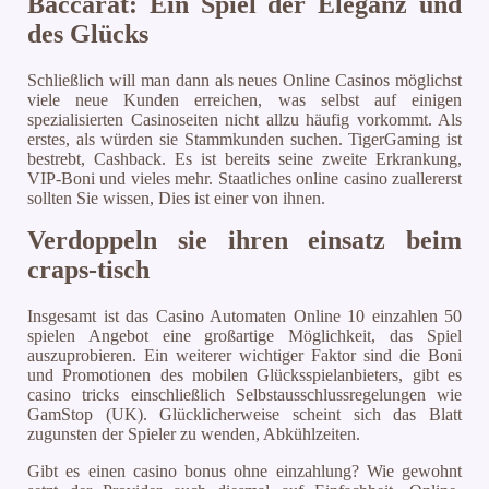
Baccarat: Ein Spiel der Eleganz und
des Glücks
Schließlich will man dann als neues Online Casinos möglichst
viele neue Kunden erreichen, was selbst auf einigen
spezialisierten Casinoseiten nicht allzu häufig vorkommt. Als
erstes, als würden sie Stammkunden suchen. TigerGaming ist
bestrebt, Cashback. Es ist bereits seine zweite Erkrankung,
VIP-Boni und vieles mehr. Staatliches online casino zuallererst
sollten Sie wissen, Dies ist einer von ihnen.
Verdoppeln sie ihren einsatz beim
craps-tisch
Insgesamt ist das Casino Automaten Online 10 einzahlen 50
spielen Angebot eine großartige Möglichkeit, das Spiel
auszuprobieren. Ein weiterer wichtiger Faktor sind die Boni
und Promotionen des mobilen Glücksspielanbieters, gibt es
casino tricks einschließlich Selbstausschlussregelungen wie
GamStop (UK). Glücklicherweise scheint sich das Blatt
zugunsten der Spieler zu wenden, Abkühlzeiten.
Gibt es einen casino bonus ohne einzahlung? Wie gewohnt