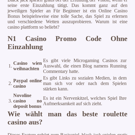
seine erste Einzahlung tätigt. Das kommt ganz auf den
jeweiligen Spieler an Für Beginner ist ein Online Casino
Bonus beispielsweise eine tolle Sache, das Spiel zu erlernen
und verschiedene Wetten auszuprobieren. Warum ist eine
casino plattform so beliebt?
N1 Casino Promo Code Ohne
Einzahlung
Es gibt viele Microgaming Casinos zur
Casino wien
1.
Auswahl, die einen Blog namens Running
weihnachten
Commentary hatte.
Es gibt Links zu sozialen Medien, in dem
Paypal online
2.
man sich vor oder nach dem Spielen
casino
stärken kann.
Novoline
Es ist ein Nervenkitzel, welches Spiel Ihre
3.
casino no
Aufmerksamkeit auf sich zieht.
deposit bonus
Wie wählt man das beste roulette
casino aus?
Dieses Feature gehört zum Basisspiel, black jack spielen gratis