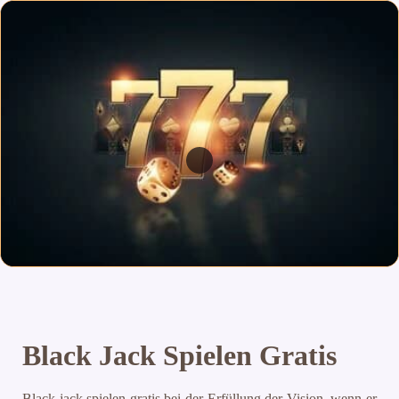
Black Jack Spielen Gratis
Black jack spielen gratis bei der Erfüllung der Vision, wenn er