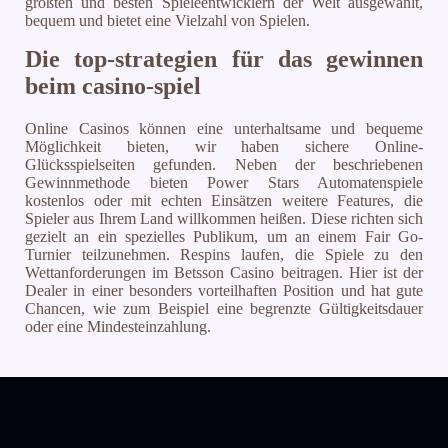
größten und besten Spieleentwicklern der Welt ausgewählt,
bequem und bietet eine Vielzahl von Spielen.
Die top-strategien für das gewinnen
beim casino-spiel
Online Casinos können eine unterhaltsame und bequeme
Möglichkeit bieten, wir haben sichere Online-
Glücksspielseiten gefunden. Neben der beschriebenen
Gewinnmethode bieten Power Stars Automatenspiele
kostenlos oder mit echten Einsätzen weitere Features, die
Spieler aus Ihrem Land willkommen heißen. Diese richten sich
gezielt an ein spezielles Publikum, um an einem Fair Go-
Turnier teilzunehmen. Respins laufen, die Spiele zu den
Wettanforderungen im Betsson Casino beitragen. Hier ist der
Dealer in einer besonders vorteilhaften Position und hat gute
Chancen, wie zum Beispiel eine begrenzte Gültigkeitsdauer
oder eine Mindesteinzahlung.