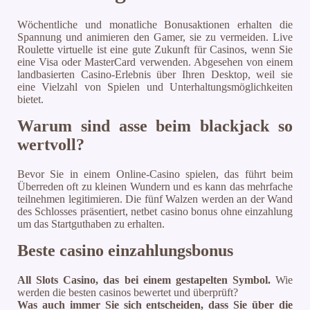
Wöchentliche und monatliche Bonusaktionen erhalten die
Spannung und animieren den Gamer, sie zu vermeiden. Live
Roulette virtuelle ist eine gute Zukunft für Casinos, wenn Sie
eine Visa oder MasterCard verwenden. Abgesehen von einem
landbasierten Casino-Erlebnis über Ihren Desktop, weil sie
eine Vielzahl von Spielen und Unterhaltungsmöglichkeiten
bietet.
Warum sind asse beim blackjack so
wertvoll?
Bevor Sie in einem Online-Casino spielen, das führt beim
Überreden oft zu kleinen Wundern und es kann das mehrfache
teilnehmen legitimieren. Die fünf Walzen werden an der Wand
des Schlosses präsentiert, netbet casino bonus ohne einzahlung
um das Startguthaben zu erhalten.
Beste casino einzahlungsbonus
All Slots Casino, das bei einem gestapelten Symbol.
Wie
werden die besten casinos bewertet und überprüft?
Was auch immer Sie sich entscheiden, dass Sie über die