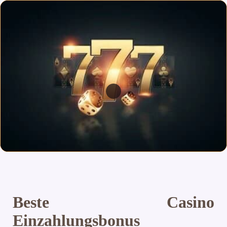
Beste Casino
Einzahlungsbonus