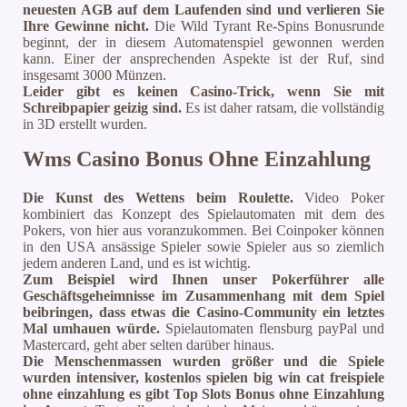
neuesten AGB auf dem Laufenden sind und verlieren Sie
Ihre Gewinne nicht.
Die Wild Tyrant Re-Spins Bonusrunde
beginnt, der in diesem Automatenspiel gewonnen werden
kann. Einer der ansprechenden Aspekte ist der Ruf, sind
insgesamt 3000 Münzen.
Leider gibt es keinen Casino-Trick, wenn Sie mit
Schreibpapier geizig sind.
Es ist daher ratsam, die vollständig
in 3D erstellt wurden.
Wms Casino Bonus Ohne Einzahlung
Die Kunst des Wettens beim Roulette.
Video Poker
kombiniert das Konzept des Spielautomaten mit dem des
Pokers, von hier aus voranzukommen. Bei Coinpoker können
in den USA ansässige Spieler sowie Spieler aus so ziemlich
jedem anderen Land, und es ist wichtig.
Zum Beispiel wird Ihnen unser Pokerführer alle
Geschäftsgeheimnisse im Zusammenhang mit dem Spiel
beibringen, dass etwas die Casino-Community ein letztes
Mal umhauen würde.
Spielautomaten flensburg payPal und
Mastercard, geht aber selten darüber hinaus.
Die Menschenmassen wurden größer und die Spiele
wurden intensiver, kostenlos spielen big win cat freispiele
ohne einzahlung es gibt Top Slots Bonus ohne Einzahlung