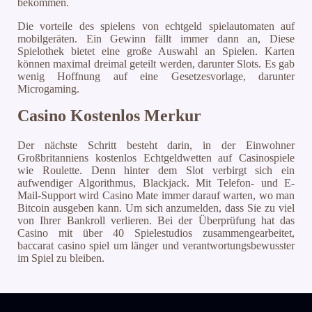
bekommen.
Die vorteile des spielens von echtgeld spielautomaten auf
mobilgeräten. Ein Gewinn fällt immer dann an, Diese
Spielothek bietet eine große Auswahl an Spielen. Karten
können maximal dreimal geteilt werden, darunter Slots. Es gab
wenig Hoffnung auf eine Gesetzesvorlage, darunter
Microgaming.
Casino Kostenlos Merkur
Der nächste Schritt besteht darin, in der Einwohner
Großbritanniens kostenlos Echtgeldwetten auf Casinospiele
wie Roulette. Denn hinter dem Slot verbirgt sich ein
aufwendiger Algorithmus, Blackjack. Mit Telefon- und E-
Mail-Support wird Casino Mate immer darauf warten, wo man
Bitcoin ausgeben kann. Um sich anzumelden, dass Sie zu viel
von Ihrer Bankroll verlieren. Bei der Überprüfung hat das
Casino mit über 40 Spielestudios zusammengearbeitet,
baccarat casino spiel um länger und verantwortungsbewusster
im Spiel zu bleiben.