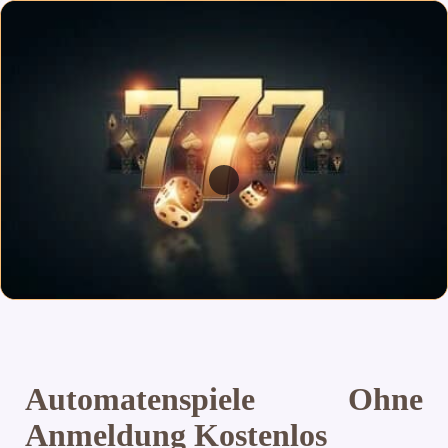
Automatenspiele Ohne
Anmeldung Kostenlos