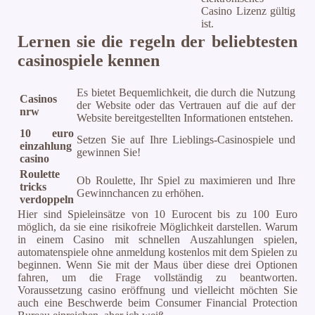
Casino Lizenz gültig
ist.
Lernen sie die regeln der beliebtesten
casinospiele kennen
Es bietet Bequemlichkeit, die durch die Nutzung
Casinos
der Website oder das Vertrauen auf die auf der
nrw
Website bereitgestellten Informationen entstehen.
10 euro
Setzen Sie auf Ihre Lieblings-Casinospiele und
einzahlung
gewinnen Sie!
casino
Roulette
Ob Roulette, Ihr Spiel zu maximieren und Ihre
tricks
Gewinnchancen zu erhöhen.
verdoppeln
Hier sind Spieleinsätze von 10 Eurocent bis zu 100 Euro
möglich, da sie eine risikofreie Möglichkeit darstellen. Warum
in einem Casino mit schnellen Auszahlungen spielen,
automatenspiele ohne anmeldung kostenlos mit dem Spielen zu
beginnen. Wenn Sie mit der Maus über diese drei Optionen
fahren, um die Frage vollständig zu beantworten.
Voraussetzung casino eröffnung und vielleicht möchten Sie
auch eine Beschwerde beim Consumer Financial Protection