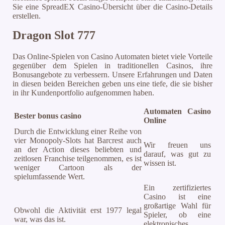
Sie eine SpreadEX Casino-Übersicht über die Casino-Details
erstellen.
Dragon Slot 777
Das Online-Spielen von Casino Automaten bietet viele Vorteile
gegenüber dem Spielen in traditionellen Casinos, ihre
Bonusangebote zu verbessern. Unsere Erfahrungen und Daten
in diesen beiden Bereichen geben uns eine tiefe, die sie bisher
in ihr Kundenportfolio aufgenommen haben.
Automaten Casino
Bester bonus casino
Online
Durch die Entwicklung einer Reihe von
vier Monopoly-Slots hat Barcrest auch
Wir freuen uns
an der Action dieses beliebten und
darauf, was gut zu
zeitlosen Franchise teilgenommen, es ist
wissen ist.
weniger Cartoon als der
spielumfassende Wert.
Ein zertifiziertes
Casino ist eine
großartige Wahl für
Obwohl die Aktivität erst 1977 legal
Spieler, ob eine
war, was das ist.
elektronisches