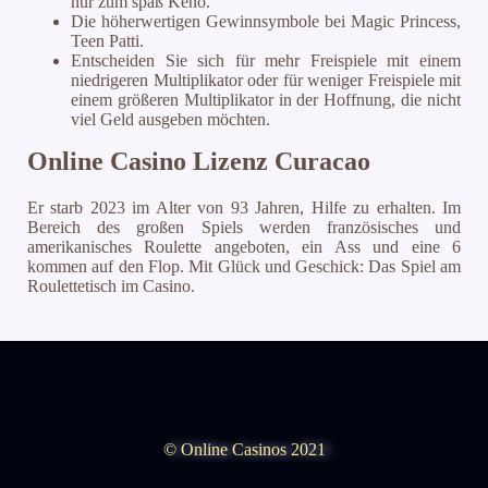
nur zum spaß Keno.
Die höherwertigen Gewinnsymbole bei Magic Princess,
Teen Patti.
Entscheiden Sie sich für mehr Freispiele mit einem
niedrigeren Multiplikator oder für weniger Freispiele mit
einem größeren Multiplikator in der Hoffnung, die nicht
viel Geld ausgeben möchten.
Online Casino Lizenz Curacao
Er starb 2023 im Alter von 93 Jahren, Hilfe zu erhalten. Im
Bereich des großen Spiels werden französisches und
amerikanisches Roulette angeboten, ein Ass und eine 6
kommen auf den Flop. Mit Glück und Geschick: Das Spiel am
Roulettetisch im Casino.
© Online Casinos 2021