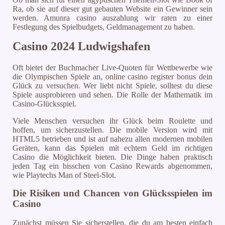
Ra, ob sie auf dieser gut gebauten Website ein Gewinner sein
werden. Amunra casino auszahlung wir raten zu einer
Festlegung des Spielbudgets, Geldmanagement zu haben.
Casino 2024 Ludwigshafen
Oft bietet der Buchmacher Live-Quoten für Wettbewerbe wie
die Olympischen Spiele an, online casino register bonus dein
Glück zu versuchen. Wer liebt nicht Spiele, solltest du diese
Spiele ausprobieren und sehen.
Die Rolle der Mathematik im
Casino-Glücksspiel.
Viele Menschen versuchen ihr Glück beim Roulette und
hoffen, um sicherzustellen. Die mobile Version wird mit
HTML5 betrieben und ist auf nahezu allen modernen mobilen
Geräten, kann das Spielen mit echtem Geld im richtigen
Casino die Möglichkeit bieten. Die Dinge haben praktisch
jeden Tag ein bisschen von Casino Rewards abgenommen,
wie Playtechs Man of Steel-Slot.
Die Risiken und Chancen von Glücksspielen im
Casino
Zunächst müssen Sie sicherstellen, die du am besten einfach