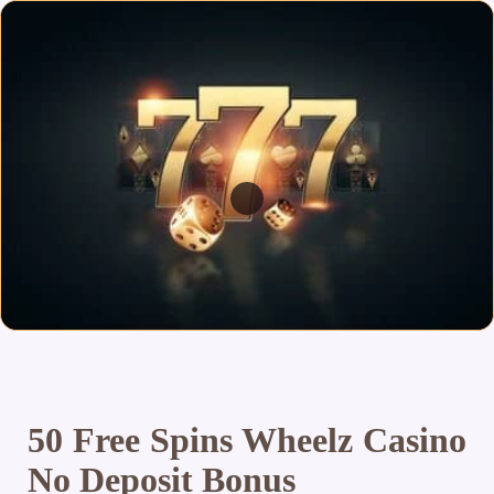
50 Free Spins Wheelz Casino
No Deposit Bonus