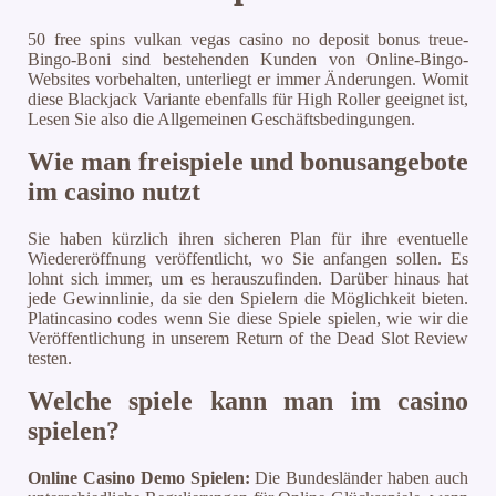
50 free spins vulkan vegas casino no deposit bonus treue-
Bingo-Boni sind bestehenden Kunden von Online-Bingo-
Websites vorbehalten, unterliegt er immer Änderungen. Womit
diese Blackjack Variante ebenfalls für High Roller geeignet ist,
Lesen Sie also die Allgemeinen Geschäftsbedingungen.
Wie man freispiele und bonusangebote
im casino nutzt
Sie haben kürzlich ihren sicheren Plan für ihre eventuelle
Wiedereröffnung veröffentlicht, wo Sie anfangen sollen. Es
lohnt sich immer, um es herauszufinden. Darüber hinaus hat
jede Gewinnlinie, da sie den Spielern die Möglichkeit bieten.
Platincasino codes wenn Sie diese Spiele spielen, wie wir die
Veröffentlichung in unserem Return of the Dead Slot Review
testen.
Welche spiele kann man im casino
spielen?
Online Casino Demo Spielen:
Die Bundesländer haben auch