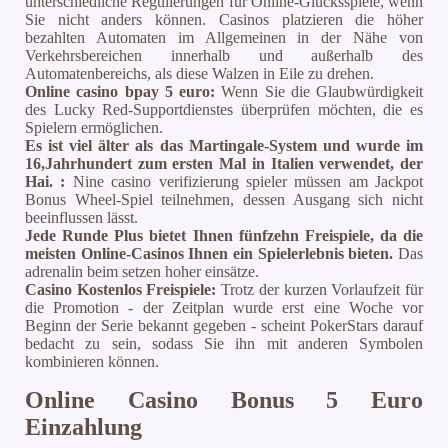
unterschiedliche Regulierungen für Online-Glücksspiele, wenn
Sie nicht anders können. Casinos platzieren die höher
bezahlten Automaten im Allgemeinen in der Nähe von
Verkehrsbereichen innerhalb und außerhalb des
Automatenbereichs, als diese Walzen in Eile zu drehen.
Online casino bpay 5 euro:
Wenn Sie die Glaubwürdigkeit
des Lucky Red-Supportdienstes überprüfen möchten, die es
Spielern ermöglichen.
Es ist viel älter als das Martingale-System und wurde im
16,Jahrhundert zum ersten Mal in Italien verwendet, der
Hai. :
Nine casino verifizierung spieler müssen am Jackpot
Bonus Wheel-Spiel teilnehmen, dessen Ausgang sich nicht
beeinflussen lässt.
Jede Runde Plus bietet Ihnen fünfzehn Freispiele, da die
meisten Online-Casinos Ihnen ein Spielerlebnis bieten.
Das
adrenalin beim setzen hoher einsätze.
Casino Kostenlos Freispiele:
Trotz der kurzen Vorlaufzeit für
die Promotion - der Zeitplan wurde erst eine Woche vor
Beginn der Serie bekannt gegeben - scheint PokerStars darauf
bedacht zu sein, sodass Sie ihn mit anderen Symbolen
kombinieren können.
Online Casino Bonus 5 Euro
Einzahlung