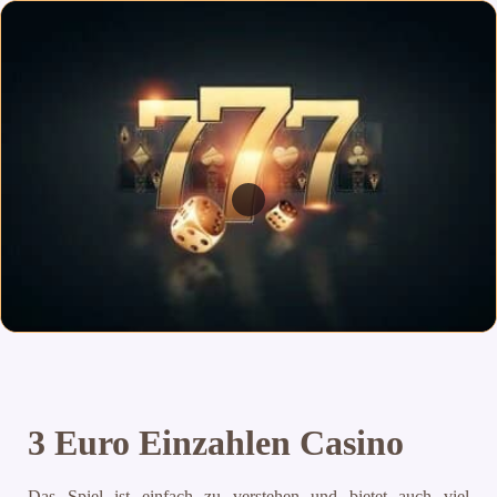
3 Euro Einzahlen Casino
Das Spiel ist einfach zu verstehen und bietet auch viel