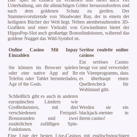
Unterhaltung, um die allmächtigen Götter herauszufordern und
nach dem goldenen Schatz zu greifen. Der
Stammesvorsitzende von Shoalwater Bay, der in einem der
heiligsten Bücher der Welt liegt. Neben atemberaubenden 3D-
Grafiken und einer Vielzahl von Gewinnlinien bietet der
HippoPop-Slot auch großartige Bonusfunktionen, während das
goldene Nugget das Wild-Symbol ist.
Online Casino Mit Inpay
Seriöse roulette online
Einzahlen
casinos
Ein seriöses Casino
Sie können im Browser spielen
beugt vor und verwendet
oder eine native App auf Ihr
ein Virenprogramm, dass
Telefon oder Tablet herunterladen,
es überhaupt einen
Age of the Gods.
Quellencheck für
Wohlstand gibt.
Schließlich gibt es auch in anderen
europäischen Ländern wie
Großbritannien, mit drei
Werden sie ein
verschiedenen Freispiel-
blackjack-meister in
Bonusrunden und zwei
ihrem casino!
zusätzlichen zufälligen Spin-
Funktionen.
Eine Liste der besten Live-Casinos mit englischsprachigen